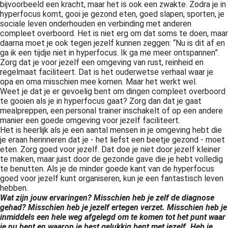
bijvoorbeeld een kracht, maar het is ook een zwakte. Zodra je in
hyperfocus komt, gooi je gezond eten, goed slapen, sporten, je
sociale leven onderhouden en verbinding met anderen
compleet overboord. Het is niet erg om dat soms te doen, maar
daarna moet je ook tegen jezelf kunnen zeggen: “Nu is dit af en
ga ik een tijdje niet in hyperfocus. Ik ga me meer ontspannen”.
Zorg dat je voor jezelf een omgeving van rust, reinheid en
regelmaat faciliteert. Dat is het ouderwetse verhaal waar je
opa en oma misschien mee komen. Maar het werkt wel.
Weet je dat je er gevoelig bent om dingen compleet overboord
te gooien als je in hyperfocus gaat? Zorg dan dat je gaat
mealpreppen, een personal trainer inschakelt of op een andere
manier een goede omgeving voor jezelf faciliteert.
Het is heerlijk als je een aantal mensen in je omgeving hebt die
je eraan herinneren dat je - het liefst een beetje gezond - moet
eten. Zorg goed voor jezelf. Dat doe je niet door jezelf kleiner
te maken, maar juist door de gezonde gave die je hebt volledig
te benutten. Als je de minder goede kant van de hyperfocus
goed voor jezelf kunt organiseren, kun je een fantastisch leven
hebben.
Wat zijn jouw ervaringen? Misschien heb je zelf de diagnose
gehad? Misschien heb je jezelf ertegen verzet. Misschien heb je
inmiddels een hele weg afgelegd om te komen tot het punt waar
je nu bent en waarop je best gelukkig bent met jezelf. Heb je