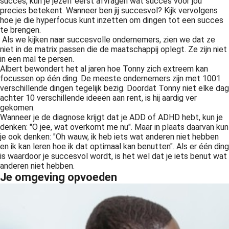
succes, kun je jezelf eerst afvragen wat succes voor jou
precies betekent. Wanneer ben jij succesvol? Kijk vervolgens
hoe je die hyperfocus kunt inzetten om dingen tot een succes
te brengen.
Als we kijken naar succesvolle ondernemers, zien we dat ze
niet in de matrix passen die de maatschappij oplegt. Ze zijn niet
in een mal te persen.
Albert bewondert het al jaren hoe Tonny zich extreem kan
focussen op één ding. De meeste ondernemers zijn met 1001
verschillende dingen tegelijk bezig. Doordat Tonny niet elke dag
achter 10 verschillende ideeën aan rent, is hij aardig ver
gekomen.
Wanneer je de diagnose krijgt dat je ADD of ADHD hebt, kun je
denken: "O jee, wat overkomt me nu". Maar in plaats daarvan kun
je ook denken: "Oh wauw, ik heb iets wat anderen niet hebben
en ik kan leren hoe ik dat optimaal kan benutten". Als er één ding
is waardoor je succesvol wordt, is het wel dat je iets benut wat
anderen niet hebben.
Je omgeving opvoeden