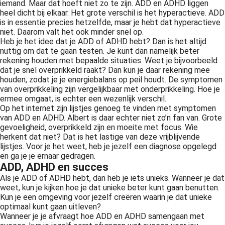
iemand. Maar dat hoeft niet zo te zijn. ADD en ADHD liggen
heel dicht bij elkaar. Het grote verschil is het hyperactieve. ADD
is in essentie precies hetzelfde, maar je hebt dat hyperactieve
niet. Daarom valt het ook minder snel op.
Heb je het idee dat je ADD of ADHD hebt? Dan is het altijd
nuttig om dat te gaan testen. Je kunt dan namelijk beter
rekening houden met bepaalde situaties. Weet je bijvoorbeeld
dat je snel overprikkeld raakt? Dan kun je daar rekening mee
houden, zodat je je energiebalans op peil houdt. De symptomen
van overprikkeling zijn vergelijkbaar met onderprikkeling. Hoe je
ermee omgaat, is echter een wezenlijk verschil.
Op het internet zijn lijstjes genoeg te vinden met symptomen
van ADD en ADHD. Albert is daar echter niet zo’n fan van. Grote
gevoeligheid, overprikkeld zijn en moeite met focus. Wie
herkent dat niet? Dat is het lastige van deze vrijblijvende
lijstjes. Voor je het weet, heb je jezelf een diagnose opgelegd
en ga je je ernaar gedragen.
ADD, ADHD en succes
Als je ADD of ADHD hebt, dan heb je iets unieks. Wanneer je dat
weet, kun je kijken hoe je dat unieke beter kunt gaan benutten.
Kun je een omgeving voor jezelf creëren waarin je dat unieke
optimaal kunt gaan uitleven?
Wanneer je je afvraagt hoe ADD en ADHD samengaan met