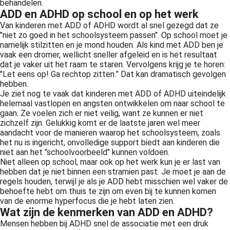
behandelen.
ADD en ADHD op school en op het werk
Van kinderen met ADD of ADHD wordt al snel gezegd dat ze
"niet zo goed in het schoolsysteem passen". Op school moet je
namelijk stilzitten en je mond houden. Als kind met ADD ben je
vaak een dromer, wellicht sneller afgeleid en is het resultaat
dat je vaker uit het raam te staren. Vervolgens krijg je te horen:
"Let eens op! Ga rechtop zitten.” Dat kan dramatisch gevolgen
hebben.
Je ziet nog te vaak dat kinderen met ADD of ADHD uiteindelijk
helemaal vastlopen en angsten ontwikkelen om naar school te
gaan. Ze voelen zich er niet veilig, want ze kunnen er niet
zichzelf zijn. Gelukkig komt er de laatste jaren wel meer
aandacht voor de manieren waarop het schoolsysteem, zoals
het nu is ingericht, onvolledige support biedt aan kinderen die
niet aan het "schoolvoorbeeld" kunnen voldoen.
Niet alleen op school, maar ook op het werk kun je er last van
hebben dat je niet binnen een stramien past. Je moet je aan de
regels houden, terwijl je als je ADD hebt misschien wel vaker de
behoefte hebt om thuis te zijn om even bij te kunnen komen
van de enorme hyperfocus die je hebt laten zien.
Wat zijn de kenmerken van ADD en ADHD?
Mensen hebben bij ADHD snel de associatie met een druk