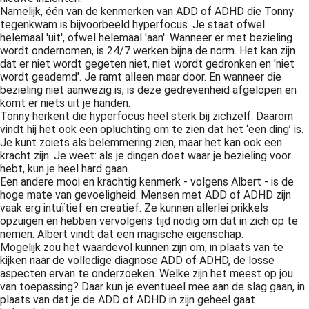
Namelijk, één van de kenmerken van ADD of ADHD die Tonny
tegenkwam is bijvoorbeeld hyperfocus. Je staat ofwel
helemaal 'uit', ofwel helemaal 'aan'. Wanneer er met bezieling
wordt ondernomen, is 24/7 werken bijna de norm. Het kan zijn
dat er niet wordt gegeten niet, niet wordt gedronken en 'niet
wordt geademd'. Je ramt alleen maar door. En wanneer die
bezieling niet aanwezig is, is deze gedrevenheid afgelopen en
komt er niets uit je handen.
Tonny herkent die hyperfocus heel sterk bij zichzelf. Daarom
vindt hij het ook een opluchting om te zien dat het ‘een ding’ is.
Je kunt zoiets als belemmering zien, maar het kan ook een
kracht zijn. Je weet: als je dingen doet waar je bezieling voor
hebt, kun je heel hard gaan.
Een andere mooi en krachtig kenmerk - volgens Albert - is de
hoge mate van gevoeligheid. Mensen met ADD of ADHD zijn
vaak erg intuïtief en creatief. Ze kunnen allerlei prikkels
opzuigen en hebben vervolgens tijd nodig om dat in zich op te
nemen. Albert vindt dat een magische eigenschap.
Mogelijk zou het waardevol kunnen zijn om, in plaats van te
kijken naar de volledige diagnose ADD of ADHD, de losse
aspecten ervan te onderzoeken. Welke zijn het meest op jou
van toepassing? Daar kun je eventueel mee aan de slag gaan, in
plaats van dat je de ADD of ADHD in zijn geheel gaat