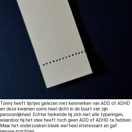
Tonny heeft lijstjes gelezen met kenmerken van ADD of ADHD
en deze kwamen soms heel dicht in de buurt van zijn
persoonlijkheid. Echter herkende hij zich niet alle typeringen,
waardoor hij het idee heeft toch geen ADD of ADHD te hebben.
Maar het onderzoeken bleek wel heel interessant en gaf
nieuwe inzichten.