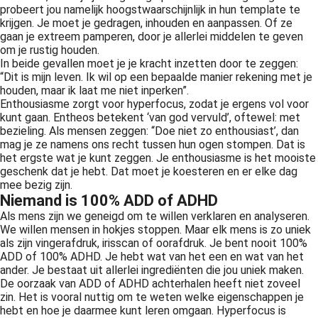
probeert jou namelijk hoogstwaarschijnlijk in hun template te
krijgen. Je moet je gedragen, inhouden en aanpassen. Of ze
gaan je extreem pamperen, door je allerlei middelen te geven
om je rustig houden.
In beide gevallen moet je je kracht inzetten door te zeggen:
“Dit is mijn leven. Ik wil op een bepaalde manier rekening met je
houden, maar ik laat me niet inperken”.
Enthousiasme zorgt voor hyperfocus, zodat je ergens vol voor
kunt gaan. Entheos betekent ‘van god vervuld’, oftewel: met
bezieling. Als mensen zeggen: “Doe niet zo enthousiast’, dan
mag je ze namens ons recht tussen hun ogen stompen. Dat is
het ergste wat je kunt zeggen. Je enthousiasme is het mooiste
geschenk dat je hebt. Dat moet je koesteren en er elke dag
mee bezig zijn.
Niemand is 100% ADD of ADHD
Als mens zijn we geneigd om te willen verklaren en analyseren.
We willen mensen in hokjes stoppen. Maar elk mens is zo uniek
als zijn vingerafdruk, irisscan of oorafdruk. Je bent nooit 100%
ADD of 100% ADHD. Je hebt wat van het een en wat van het
ander. Je bestaat uit allerlei ingrediënten die jou uniek maken.
De oorzaak van ADD of ADHD achterhalen heeft niet zoveel
zin. Het is vooral nuttig om te weten welke eigenschappen je
hebt en hoe je daarmee kunt leren omgaan. Hyperfocus is