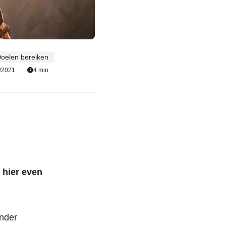
oelen bereiken
/2021
4 min
 hier even
inder