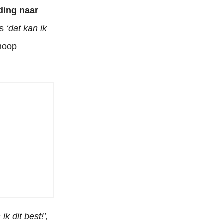
ding naar
ls
‘dat kan ik
 hoop
ik dit best!’,