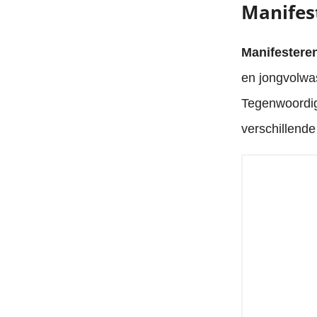
Manifest
Manifesteren
en jongvolwa
Tegenwoordig 
verschillend