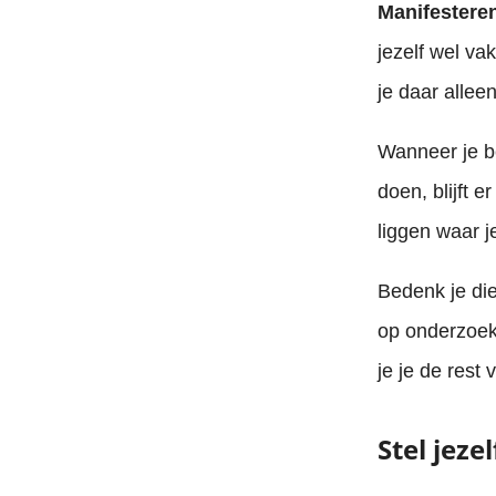
Manifesteren
jezelf wel va
je daar allee
Wanneer je be
doen, blijft e
liggen waar j
Bedenk je die
op onderzoek 
je je de rest
Stel jeze