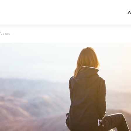
P
festeren