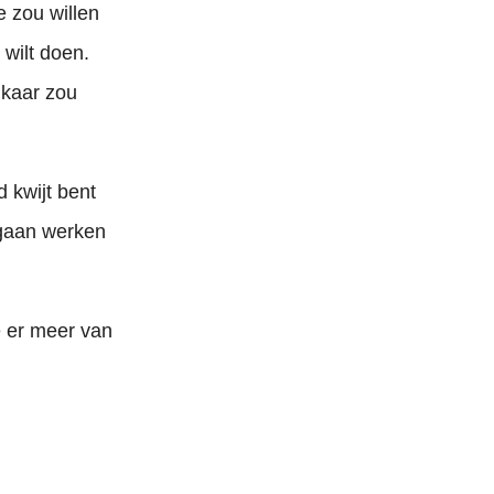
e zou willen
wilt doen.
lkaar zou
d kwijt bent
 gaan werken
e er meer van