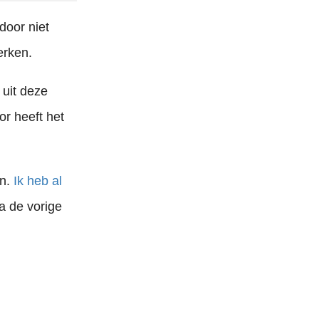
door niet
erken.
 uit deze
r heeft het
en.
Ik heb al
a de vorige