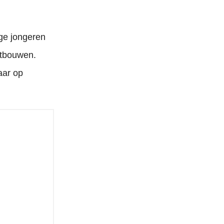
ige jongeren
itbouwen.
aar op