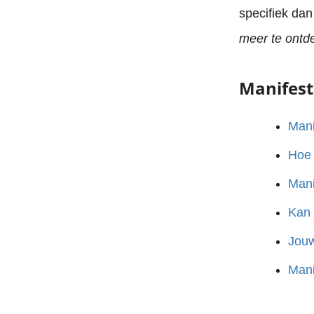
specifiek da
meer te ontd
Manifest
Mani
Hoe 
Mani
Kan 
Jouw
Mani