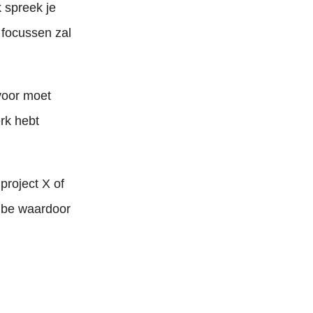
k spreek je
e focussen zal
voor moet
erk hebt
project X of
vibe waardoor