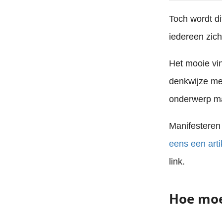
Toch wordt di
iedereen zic
Het mooie vin
denkwijze mee
onderwerp ma
Manifesteren 
eens een arti
link.
Hoe moe