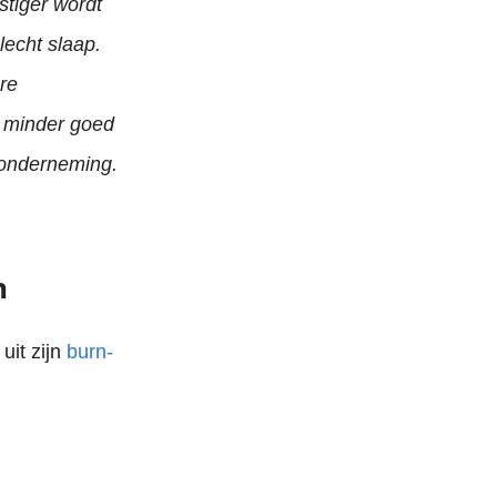
stiger wordt
lecht slaap.
re
s minder goed
 onderneming.
n
uit zijn
burn-