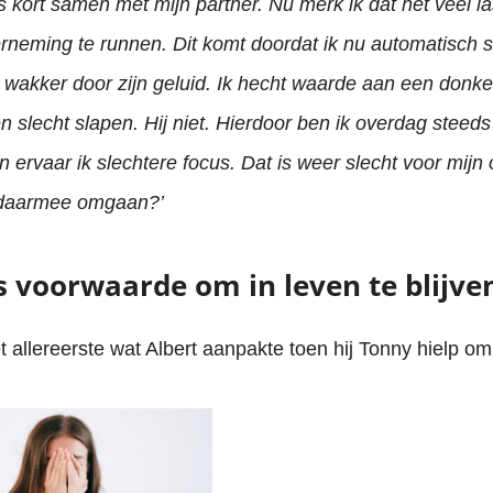
s kort samen met mijn partner. Nu merk ik dat het veel la
neming te runnen. Dit komt doordat ik nu automatisch s
n wakker door zijn geluid. Ik hecht waarde aan een donke
 slecht slapen. Hij niet. Hierdoor ben ik overdag steed
ervaar ik slechtere focus. Dat is weer slecht voor mijn
 daarmee omgaan?’
s voorwaarde om in leven te blijve
 allereerste wat Albert aanpakte toen hij Tonny hielp om 