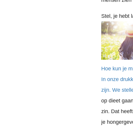
mensen zien i
Stel, je hebt
Hoe kun je mi
In onze drukk
zijn. We stel
op dieet gaan
zin. Dat heef
je hongergevo