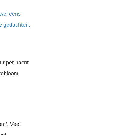
 wel eens
ve gedachten,
ur per nacht
probleem
en’. Veel