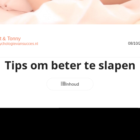
t & Tonny
08/10/
ychologievansucces.nl
Tips om beter te slapen
Inhoud