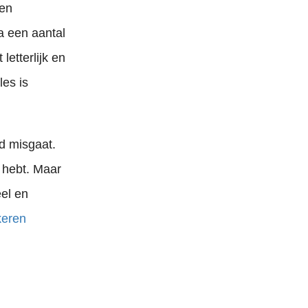
een
Na een aantal
letterlijk en
les is
jd misgaat.
 hebt. Maar
eel en
keren