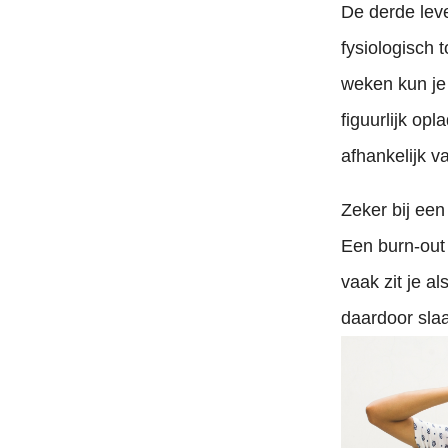
De derde leve
fysiologisch 
weken kun je 
figuurlijk op
afhankelijk v
Zeker bij een
Een burn-out 
vaak zit je al
daardoor slaa