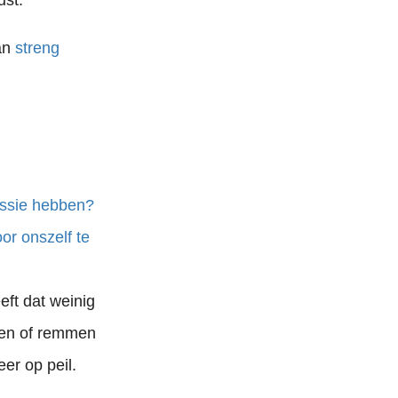
ust.
dan
streng
assie hebben?
or onszelf te
eft dat weinig
rken of remmen
er op peil.