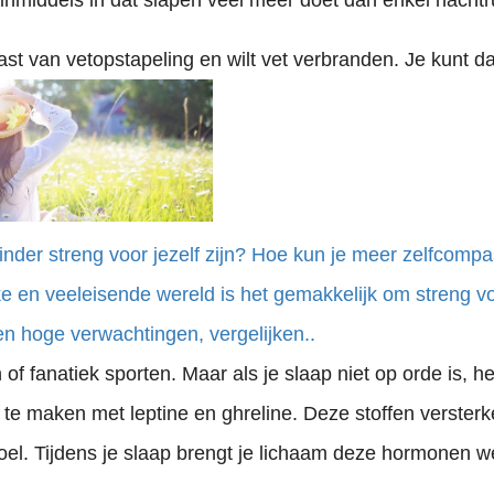
nmiddels in dat slapen veel meer doet dan enkel nachtr
 last van vetopstapeling en wilt vet verbranden. Je kunt 
nder streng voor jezelf zijn? Hoe kun je meer zelfcomp
e en veeleisende wereld is het gemakkelijk om streng vo
len hoge verwachtingen, vergelijken..
 of fanatiek sporten. Maar als je slaap niet op orde is, he
t te maken met leptine en ghreline. Deze stoffen verste
el. Tijdens je slaap brengt je lichaam deze hormonen we