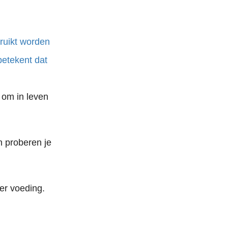
bruikt worden
betekent dat
 om in leven
n proberen je
er voeding.