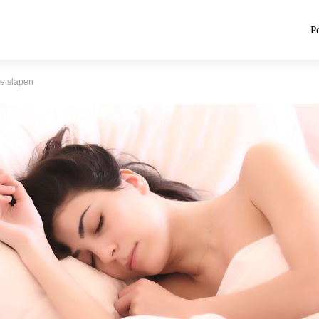
P
te slapen