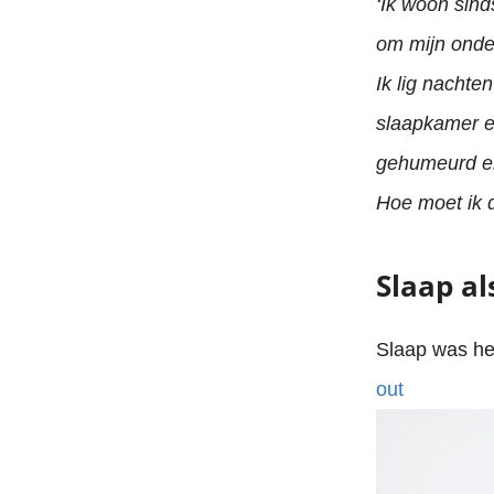
‘Ik woon sind
om mijn onder
Ik lig nachte
slaapkamer en
gehumeurd en 
Hoe moet ik
Slaap al
Slaap was het
out