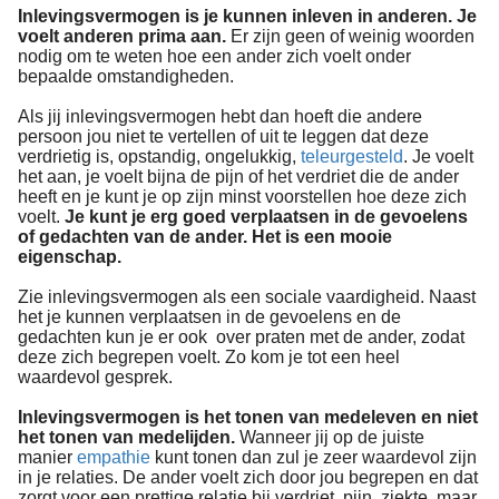
Inlevingsvermogen is je kunnen inleven in anderen. Je
voelt anderen prima aan.
Er zijn geen of weinig woorden
nodig om te weten hoe een ander zich voelt onder
bepaalde omstandigheden.
Als jij inlevingsvermogen hebt dan hoeft die andere
persoon jou niet te vertellen of uit te leggen dat deze
verdrietig is, opstandig, ongelukkig,
teleurgesteld
. Je voelt
het aan, je voelt bijna de pijn of het verdriet die de ander
heeft en je kunt je op zijn minst voorstellen hoe deze zich
voelt.
Je kunt je erg goed verplaatsen in de gevoelens
of gedachten van de ander. Het is een mooie
eigenschap.
Zie inlevingsvermogen als een sociale vaardigheid. Naast
het je kunnen verplaatsen in de gevoelens en de
gedachten kun je er ook over praten met de ander, zodat
deze zich begrepen voelt. Zo kom je tot een heel
waardevol gesprek.
Inlevingsvermogen is het tonen van medeleven en niet
het tonen van medelijden.
Wanneer jij op de juiste
manier
empathie
kunt tonen dan zul je zeer waardevol zijn
in je relaties. De ander voelt zich door jou begrepen en dat
zorgt voor een prettige relatie bij verdriet, pijn, ziekte, maar