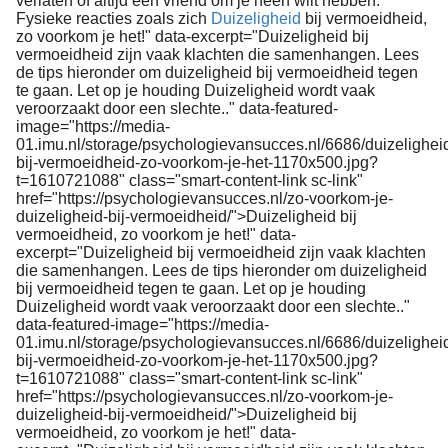
verlaten of altijd een vriend om je heen wilt hebben.
Fysieke reacties zoals zich
Duizeligheid
bij vermoeidheid,
zo voorkom je het!" data-excerpt="Duizeligheid bij
vermoeidheid zijn vaak klachten die samenhangen. Lees
de tips hieronder om duizeligheid bij vermoeidheid tegen
te gaan. Let op je houding Duizeligheid wordt vaak
veroorzaakt door een slechte.." data-featured-
image="https://media-
01.imu.nl/storage/psychologievansucces.nl/6686/duizelighei
bij-vermoeidheid-zo-voorkom-je-het-1170x500.jpg?
t=1610721088" class="smart-content-link sc-link"
href="https://psychologievansucces.nl/zo-voorkom-je-
duizeligheid-bij-vermoeidheid/">Duizeligheid bij
vermoeidheid, zo voorkom je het!" data-
excerpt="Duizeligheid bij vermoeidheid zijn vaak klachten
die samenhangen. Lees de tips hieronder om duizeligheid
bij vermoeidheid tegen te gaan. Let op je houding
Duizeligheid wordt vaak veroorzaakt door een slechte.."
data-featured-image="https://media-
01.imu.nl/storage/psychologievansucces.nl/6686/duizelighei
bij-vermoeidheid-zo-voorkom-je-het-1170x500.jpg?
t=1610721088" class="smart-content-link sc-link"
href="https://psychologievansucces.nl/zo-voorkom-je-
duizeligheid-bij-vermoeidheid/">Duizeligheid bij
vermoeidheid, zo voorkom je het!" data-