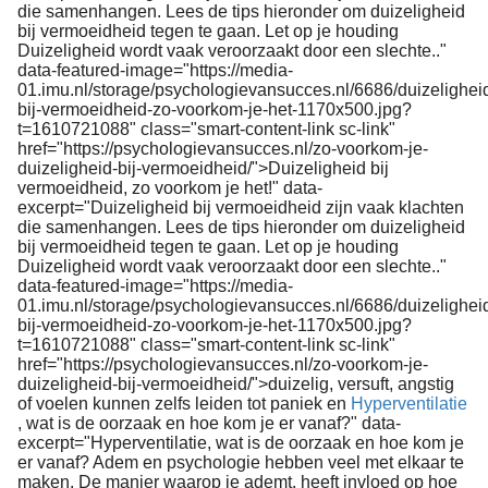
die samenhangen. Lees de tips hieronder om duizeligheid
bij vermoeidheid tegen te gaan. Let op je houding
Duizeligheid wordt vaak veroorzaakt door een slechte.."
data-featured-image="https://media-
01.imu.nl/storage/psychologievansucces.nl/6686/duizelighei
bij-vermoeidheid-zo-voorkom-je-het-1170x500.jpg?
t=1610721088" class="smart-content-link sc-link"
href="https://psychologievansucces.nl/zo-voorkom-je-
duizeligheid-bij-vermoeidheid/">Duizeligheid bij
vermoeidheid, zo voorkom je het!" data-
excerpt="Duizeligheid bij vermoeidheid zijn vaak klachten
die samenhangen. Lees de tips hieronder om duizeligheid
bij vermoeidheid tegen te gaan. Let op je houding
Duizeligheid wordt vaak veroorzaakt door een slechte.."
data-featured-image="https://media-
01.imu.nl/storage/psychologievansucces.nl/6686/duizelighei
bij-vermoeidheid-zo-voorkom-je-het-1170x500.jpg?
t=1610721088" class="smart-content-link sc-link"
href="https://psychologievansucces.nl/zo-voorkom-je-
duizeligheid-bij-vermoeidheid/">duizelig, versuft, angstig
of voelen kunnen zelfs leiden tot paniek en
Hyperventilatie
, wat is de oorzaak en hoe kom je er vanaf?" data-
excerpt="Hyperventilatie, wat is de oorzaak en hoe kom je
er vanaf? Adem en psychologie hebben veel met elkaar te
maken. De manier waarop je ademt, heeft invloed op hoe