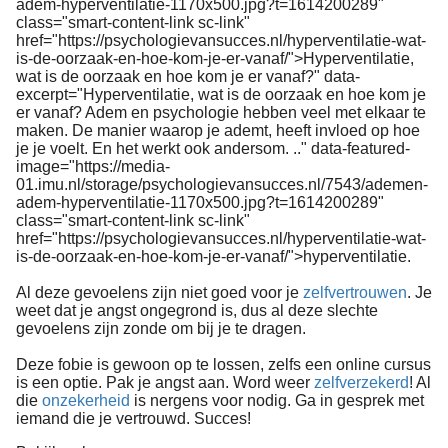
adem-hyperventilatie-1170x500.jpg?t=1614200289"
class="smart-content-link sc-link"
href="https://psychologievansucces.nl/hyperventilatie-wat-
is-de-oorzaak-en-hoe-kom-je-er-vanaf/">Hyperventilatie,
wat is de oorzaak en hoe kom je er vanaf?" data-
excerpt="Hyperventilatie, wat is de oorzaak en hoe kom je
er vanaf? Adem en psychologie hebben veel met elkaar te
maken. De manier waarop je ademt, heeft invloed op hoe
je je voelt. En het werkt ook andersom. .." data-featured-
image="https://media-
01.imu.nl/storage/psychologievansucces.nl/7543/ademen-
adem-hyperventilatie-1170x500.jpg?t=1614200289"
class="smart-content-link sc-link"
href="https://psychologievansucces.nl/hyperventilatie-wat-
is-de-oorzaak-en-hoe-kom-je-er-vanaf/">hyperventilatie.
Al deze gevoelens zijn niet goed voor je
zelfvertrouwen
. Je
weet dat je angst ongegrond is, dus al deze slechte
gevoelens zijn zonde om bij je te dragen.
Deze fobie is gewoon op te lossen, zelfs een online cursus
is een optie. Pak je angst aan. Word weer
zelfverzekerd
! Al
die
onzekerheid
is nergens voor nodig. Ga in gesprek met
iemand die je vertrouwd. Succes!