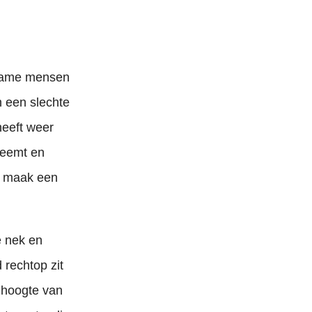
 name mensen
n een slechte
heeft weer
nneemt en
n maak een
e nek en
 rechtop zit
 hoogte van