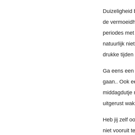
Duizeligheid 
de vermoeidh
periodes met
natuurlijk nie
drukke tijden
Ga eens een k
gaan.. Ook ee
Stress symptomen zijn er om je te helpen. Ze zijn het lampje dat gaat branden o
middagdutje n
uitgerust wak
Heb jij zelf 
niet vooruit 