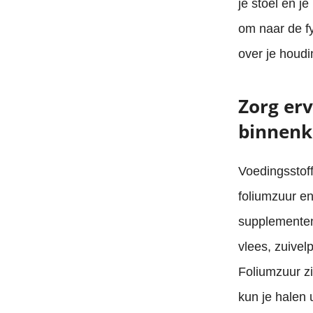
je stoel en j
om naar de fy
over je houdi
Zorg erv
binnenkr
Voedingsstoff
foliumzuur e
supplementen 
vlees, zuivel
Foliumzuur zi
kun je halen 