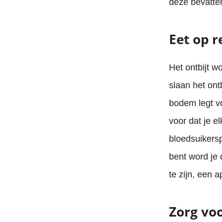
deze bevatten
Eet op r
Het ontbijt w
slaan het ont
bodem legt vo
voor dat je el
bloedsuikerspi
bent word je 
te zijn, een 
Zorg vo