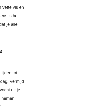
 vette vis en
ens is het
at je alle
e
lijden tot
 dag. Vermijd
vocht uit je
en nemen,