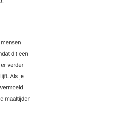
D.
el mensen
mdat dit een
 er verder
jft. Als je
l vermoeid
e maaltijden