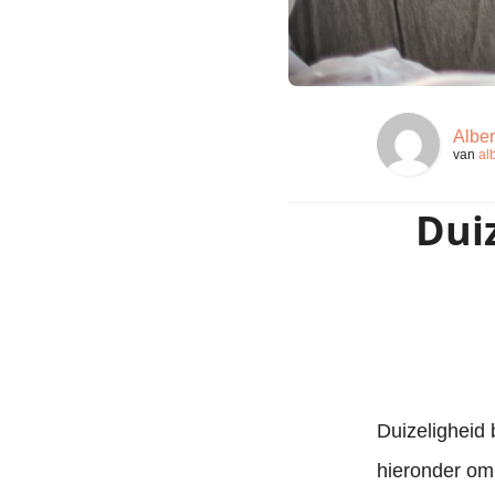
Alber
van
al
Duiz
Duizeligheid 
hieronder o