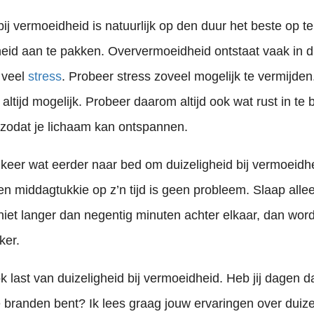
bij vermoeidheid is natuurlijk op den duur het beste op t
eid aan te pakken. Oververmoeidheid ontstaat vaak in 
 veel
stress
. Probeer stress zoveel mogelijk te vermijden.
t altijd mogelijk. Probeer daarom altijd ook wat rust in te
 zodat je lichaam kan ontspannen.
eer wat eerder naar bed om duizeligheid bij vermoeidhe
n middagtukkie op z’n tijd is geen probleem. Slaap allee
p je dashboard. Dat mag je niet negeren. Het helpt slechts tijdelijk wanneer je vecht of vlucht voor de waarschuwingen die je..
iet langer dan negentig minuten achter elkaar, dan word
ker.
ook last van duizeligheid bij vermoeidheid. Heb jij dagen d
te branden bent? Ik lees graag jouw ervaringen over duizel