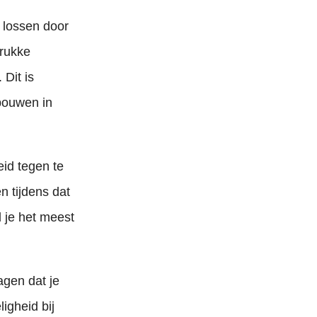
e lossen door
drukke
 Dit is
 bouwen in
id tegen te
n tijdens dat
 je het meest
agen dat je
igheid bij