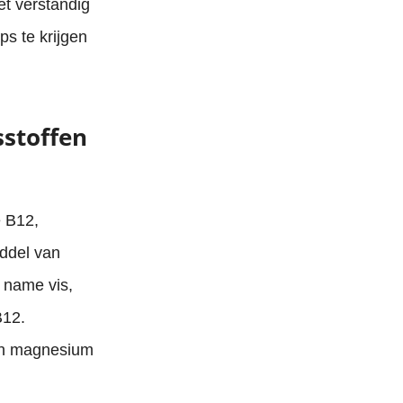
et verstandig
s te krijgen
sstoffen
e B12,
iddel van
 name vis,
B12.
 en magnesium