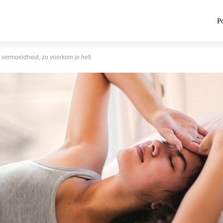
P
j vermoeidheid, zo voorkom je het!