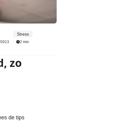
Stress
/2013
2 min
d, zo
es de tips