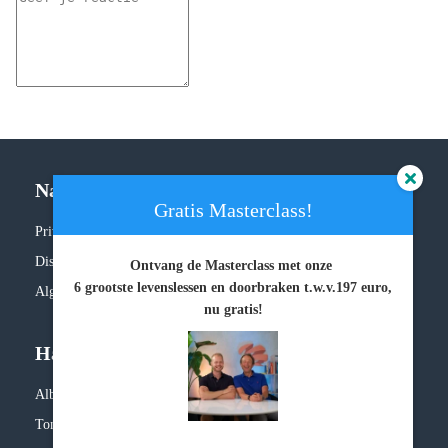
Navigatie
Gratis Masterclass!
Privacy policy
Disclaimer
Ontvang de Masterclass met onze
6 grootste levenslessen en doorbraken
t.w.v.197 euro,
Algemene voorwaarden
nu gratis!
Handige links
Albert Sonnevelt
Tonny Loorbach