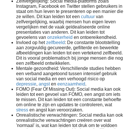
Zelfvergelijking: Social media-platforms zoals
Instagram, Facebook en Twitter stellen gebruikers in
staat om hun leven te presenteren op een manier die
ze willen. Dit kan leiden tot een
cultuur
van
zelfvergelijking, waarbij mensen hun eigen leven
vergelijken met de vaak geïdealiseerde online
presentaties van anderen. Dit kan leiden tot
gevoelens van
onzekerheid
en ontoereikendheid.
Invloed op het
zelfbeeld
: De constante blootstelling
aan zorgvuldig gecureerde, gefilterde en bewerkte
afbeeldingen kan leiden tot een vertekend zelfbeeld.
Dit is vooral problematisch bij jonge mensen die nog
een zelfbeeld ontwikkelen.
Mentale gezondheid: Verschillende studies hebben
een verband aangetoond tussen intensief gebruik
van social media en een verhoogd risico op
depressie
,
angst
en
eenzaamheid
.
FOMO (Fear Of Missing Out): Social media kan ook
leiden tot een gevoel van FOMO, een angst om iets
te missen. Dit kan leiden tot een constante behoefte
om online te zijn en updates te controleren, wat
stress
en angst kan veroorzaken.
Onrealistische verwachtingen: Social media kan ook
onrealistische verwachtingen creëren over wat
'normaal' is, wat kan leiden tot druk om te voldoen