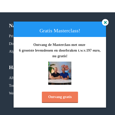
Navigatie
Gratis Masterclass!
Privacy policy
Disclaimer
Ontvang de Masterclass met onze
6 grootste levenslessen en doorbraken
t.w.v.197 euro,
Algemene voorwaarden
nu gratis!
Handige links
Albert Sonnevelt
Tonny Loorbach
Website door IMU
Ontvang gratis