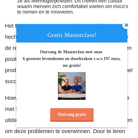
ze als leermogelijkheden. Dit creëert een cultuur
waarin mensen zich comfortabel voelen om risico's
te nemen en te innoveren.
Het bouwen van een team en het creëren van een
Gratis Masterclass!
hechte cultuur kan tijd en inspanning kosten, maar
de resultaten zijn het waard. Een sterk team en een
Ontvang de Masterclass met onze
positieve cultuur kunnen leiden tot een hogere
6 grootste levenslessen en doorbraken
t.w.v.197 euro,
nu gratis!
productiviteit, meer innovatie en een groter algeheel
succes voor je bedrijf.
Hoewel het gevoel van eenzaamheid en de moeite
met het
loslaten
van werk veel voorkomende
Ontvang gratis
uitdagingen zijn voor ondernemers, zijn er manieren
om deze problemen te overwinnen. Door te leren