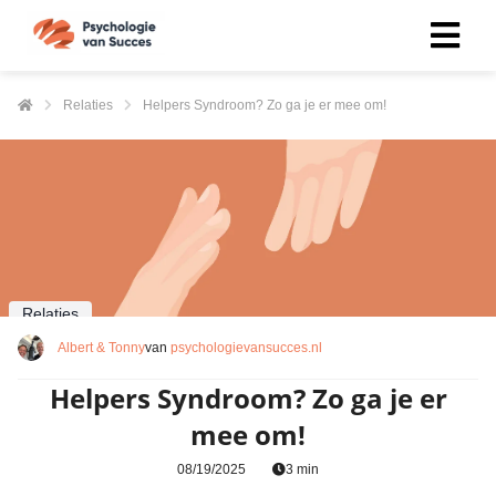
Relaties
Helpers Syndroom? Zo ga je er mee om!
Relaties
Albert & Tonny
van
psychologievansucces.nl
Helpers Syndroom? Zo ga je er
mee om!
08/19/2025
3 min