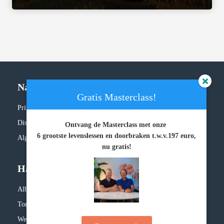
Navigatie
Gratis Masterclass!
Privacy policy
Disclaimer
Ontvang de Masterclass met onze
6 grootste levenslessen en doorbraken
t.w.v.197 euro,
Algemene voorwaarden
nu gratis!
Handige links
Albert Sonnevelt
Tonny Loorbach
Website door IMU