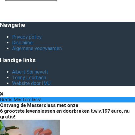
Navigatie
Privacy policy
Disclaimer
Algemene voorwaarden
Handige links
Albert Sonnevelt
Tonny Loorbach
Website door IMU
Gratis Masterclass!
Ontvang de Masterclass met onze
6 grootste levenslessen en doorbraken
t.w.v.197 euro, nu
gratis!