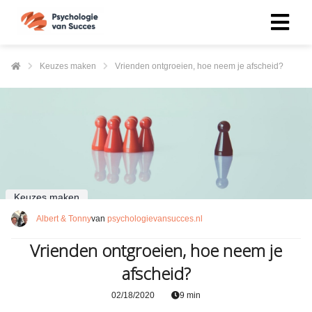
Keuzes maken
Vrienden ontgroeien, hoe neem je afscheid?
Keuzes maken
Albert & Tonny
van
psychologievansucces.nl
Vrienden ontgroeien, hoe neem je
afscheid?
02/18/2020
9 min